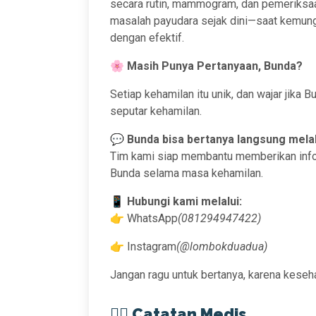
secara rutin, mammogram, dan pemeriksaa
masalah payudara sejak dini—saat kemung
dengan efektif.
🌸
Masih Punya Pertanyaan, Bunda?
Setiap kehamilan itu unik, dan wajar jika
seputar kehamilan.
💬
Bunda bisa bertanya langsung mela
Tim kami siap membantu memberikan info
Bunda selama masa kehamilan.
📱
Hubungi kami melalui:
👉 WhatsApp
(081294947422)
👉 Instagram
(@lombokduadua)
Jangan ragu untuk bertanya, karena keseh
👨‍⚕️
Catatan Medis